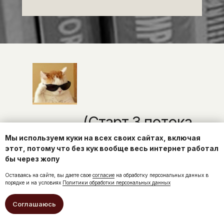
(Старт 3 потока
16 ноября 2026 года)
Мы используем куки на всех своих сайтах, включая
этот, потому что без кук вообще весь интернет работал
бы через жопу
Заполните анкету сейчас
Оставаясь на сайте, вы даете свое
согласие
на обработку персональных данных в
порядке и на условиях
Политики обработки персональных данных
и получите специальные условия
на участие еще до официального
Соглашаюсь
старта продаж.