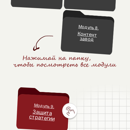
Модуль 8.
Контент
завод
Модуль 9.
Защита
стратегии