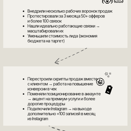
Внедрили несколько рабочих воронок продаж
Протестировали за 3 месяца 50+ офферов
и более 100 связок
Нашли идеально работающие связки →
масштабировали их
Уменьшили стоимость лида (экономия
бюджета на таргет)
✨
🤩
Перестроили скрипты продаж вместе
🔋
с клиентом → работа на повышение
конверсии в чек
Поменяли позиционирование в аккаунте
→ акцент на премиум-услуги и более
дорогие процедуры
Подключили Instagram → на выходе
дополнительно +100 записей в месяц
из Instagram