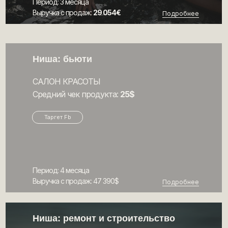
Период: 3 месяца
Выручка с продаж:
29 054€
Подробнее
Ниша: бьюти
САЛОН КРАСОТЫ
Средний чек продукта:
25$
Таргет Fb
Период: 4 месяца
Выручка с продаж: 47 390$
Подробнее
Ниша: ремонт и строительство