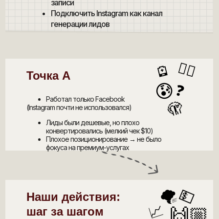
записи
Подключить Instagram как канал
генерации лидов
😵‍💫
🪫
Точка А
😰
❓
Работал только Facebook
🫣
(Instagram почти не использовался)
Лиды были дешевые, но плохо
конвертировались (мелкий чек $10)
Плохое позиционирование → не было
фокуса на премиум-услугах
🌪
💵
Наши действия:
📈
🙌🏼
шаг за шагом