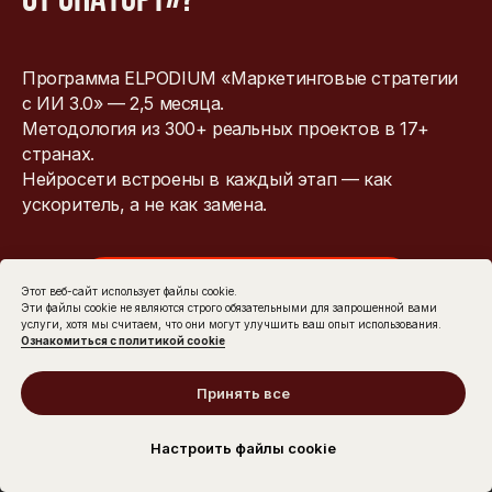
от ChatGPT»?
Программа ELPODIUM «Маркетинговые стратегии
с ИИ 3.0» — 2,5 месяца.
Методология из 300+ реальных проектов в 17+
странах.
Нейросети встроены в каждый этап — как
ускоритель, а не как замена.
Записаться на консультацию →
Этот веб-сайт использует файлы cookie.
Эти файлы cookie не являются строго обязательными для запрошенной вами
услуги, хотя мы считаем, что они могут улучшить ваш опыт использования.
Ознакомиться с политикой cookie
Принять все
Настроить файлы cookie