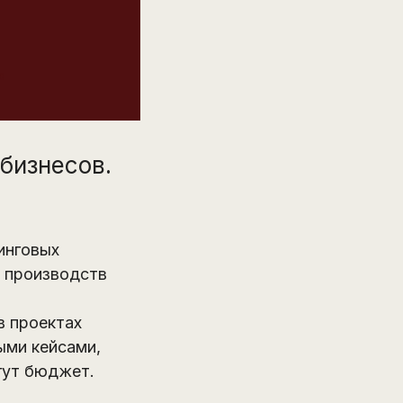
бизнесов.
инговых
о производств
в проектах
ыми кейсами,
жгут бюджет.