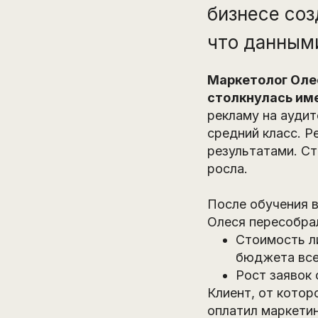
бизнесе со
что данными
Маркетолог Олес
столкнулась име
рекламу на аудит
средний класс. Р
результатами. Ст
росла.
После обучения 
Олеся пересобрал
Стоимость ли
бюджета всег
Рост заявок 
Клиент, от котор
оплатил маркетин