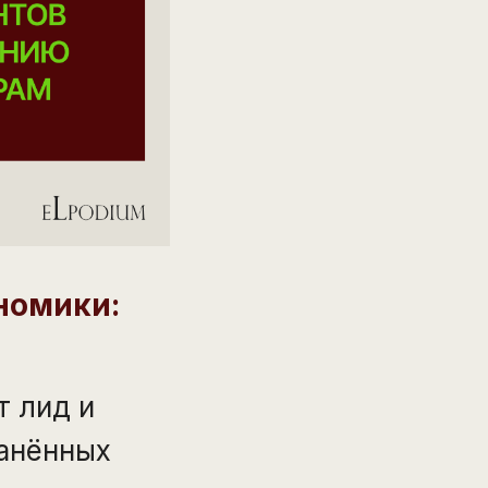
номики:
т лид и
ранённых