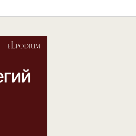
ак это