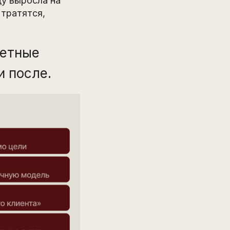
ду выросла на
 тратятся,
ретные
и после.