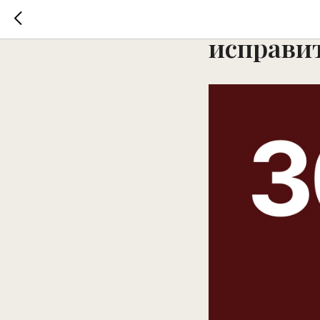
Почему м
исправит