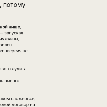
, потому
ной нише,
 — запускал
 мужчины,
оволен
конверсия не
ового аудита
екламного
ишком сложного»,
довой договор на