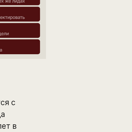
ся с
да
лет в