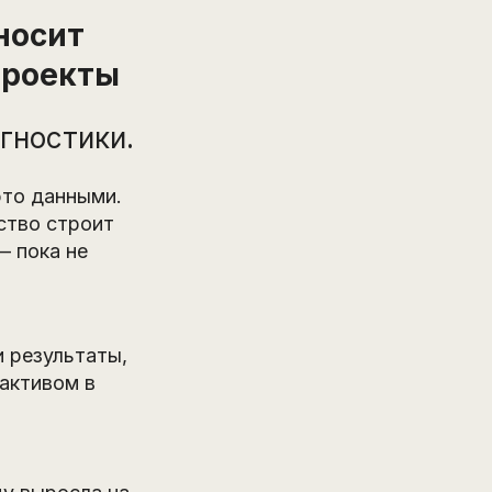
носит
проекты
гностики.
это данными.
ство строит
— пока не
 результаты,
активом в