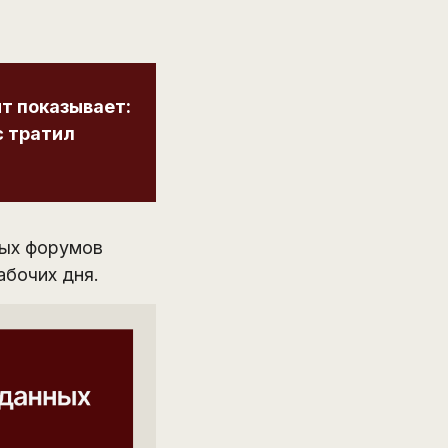
т показывает:
с тратил
ных форумов
абочих дня.